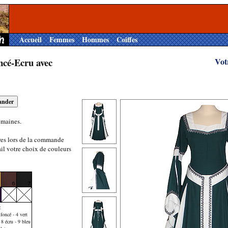
Accueil
Femmes
Hommes
Coiffes
ncé-Ecru avec
Vot
emaines.
res lors de la commande
il votre choix de couleurs
:
foncé - 4 vert
 8 écru - 9 bleu