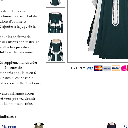
let.
un décolleté carré
n forme de coeur, fait de
alons d'or. Inserts
 ajoutés à la jupe de la
doubles en forme de
 des inserts contrastés, et
tre attachés près du coude
ibilité et de mouvement du
és supplémentaires créer
ant 7 mètres de
tion très populaire en 6
le dos, il est possible
t à votre taille et la forme
lyester mélangés coton
 et vous pouvez choisir
uleur et inserts robe.
imilaires :
e Marron-
G