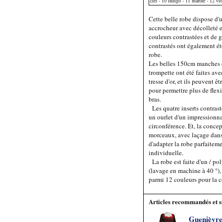
ciel - 10 indigo - 11 marine - 12 vio
Cette belle robe dispose d'
accrocheur avec décolleté e
couleurs contrastées et de g
contrastés ont également été
robe.
Les belles 150cm manches 
trompette ont été faites avec
tresse d'or, et ils peuvent ê
pour permettre plus de flex
bras.
Les quatre inserts contrast
un ourlet d'un impressionn
circonférence. Et, la concep
morceaux, avec laçage dans 
d'adapter la robe parfaitemen
individuelle.
La robe est faite d'un / po
(lavage en machine à 40 °),
parmi 12 couleurs pour la co
Articles recommandés et s
Guenièvr