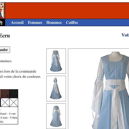
Accueil
Femmes
Hommes
Coiffes
Ecru
Vot
emaines.
res lors de la commande
il votre choix de couleurs
:
foncé - 4 vert
 8 écru - 9 bleu
let.