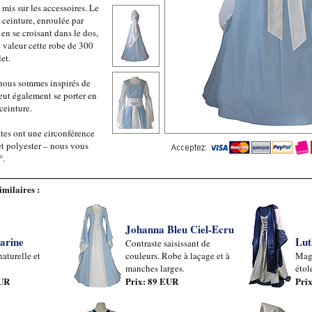
 mis sur les accessoires. Le
 ceinture, enroulée par
 en se croisant dans le dos,
 valeur cette robe de 300
et.
nous sommes inspirés de
ut également se porter en
ceinture.
tes ont une circonférence
et polyester – nous vous
°.
imilaires :
Johanna Bleu Ciel-Ecru
arine
Lut
Contraste saisissant de
aturelle et
couleurs. Robe à laçage et à
Magn
manches larges.
étol
EUR
Prix: 89 EUR
Pri