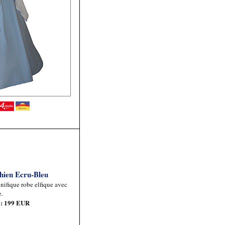
hien Ecru-Bleu
ifique robe elfique avec
e.
x: 199 EUR