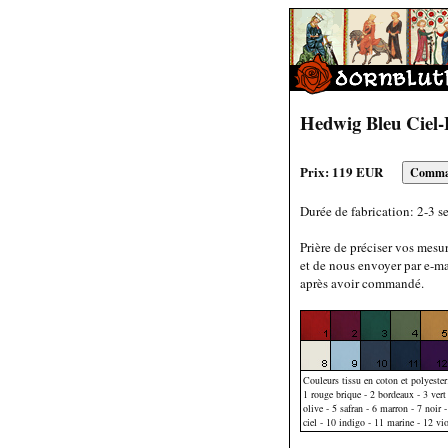
Hedwig Bleu Ciel-
Prix: 119 EUR
Durée de fabrication: 2-3 s
Prière de préciser vos mesu
et de nous envoyer par e-ma
après avoir commandé.
Couleurs tissu en coton et polyester
1 rouge brique - 2 bordeaux - 3 vert 
olive - 5 safran - 6 marron - 7 noir -
ciel - 10 indigo - 11 marine - 12 vio