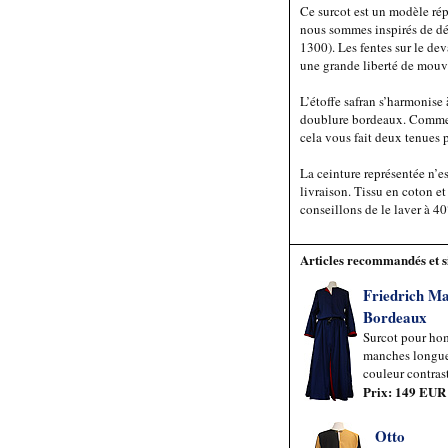
Ce surcot est un modèle ré
nous sommes inspirés de dét
1300). Les fentes sur le dev
une grande liberté de mou
L’étoffe safran s’harmonise 
doublure bordeaux. Comme c
cela vous fait deux tenues p
La ceinture représentée n’es
livraison. Tissu en coton et
conseillons de le laver à 40
Articles recommandés et s
Friedrich Ma
Bordeaux
Surcot pour hom
manches longue
couleur contras
Prix: 149 EUR
Otto