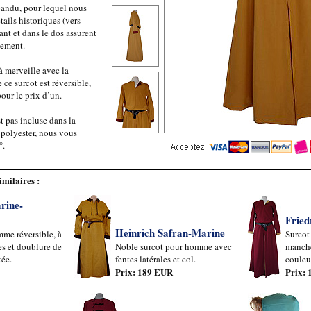
pandu, pour lequel nous
ails historiques (vers
ant et dans le dos assurent
vement.
à merveille avec la
e surcot est réversible,
our le prix d’un.
t pas incluse dans la
 polyester, nous vous
°.
imilaires :
rine-
Fried
Heinrich Safran-Marine
me réversible, à
Surcot
s et doublure de
Noble surcot pour homme avec
manche
tée.
fentes latérales et col.
couleu
Prix: 189 EUR
Prix: