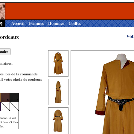
Accueil
Femmes
Hommes
Coiffes
Bordeaux
Vot
emaines.
res lors de la commande
il votre choix de couleurs
:
foncé - 4 vert
 8 écru - 9 bleu
let.