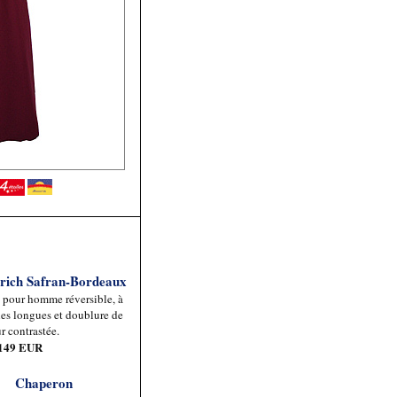
drich Safran-Bordeaux
 pour homme réversible, à
s longues et doublure de
r contrastée.
 149 EUR
Chaperon