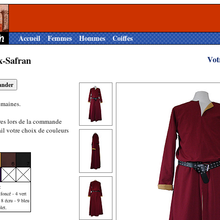
Accueil
Femmes
Hommes
Coiffes
x-Safran
Vot
emaines.
res lors de la commande
il votre choix de couleurs
:
foncé - 4 vert
 8 écru - 9 bleu
let.