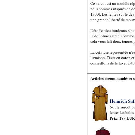
Ce surcot est un modèle ré
nous sommes inspirés de dét
1300). Les fentes sur le dev
une grande liberté de mou
L’étoffe bleu bordeaux s’h
la doublure safran. Comme c
cela vous fait deux tenues p
La ceinture représentée n’es
livraison. Tissu en coton et
conseillons de le laver à 40
Articles recommandés et s
Heinrich Sa
Noble surcot p
fentes latérales 
Prix: 189 EUR