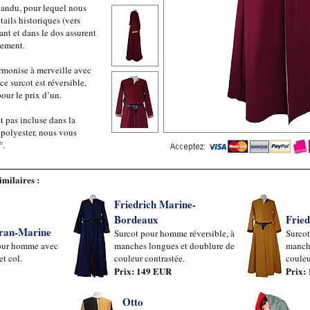
pandu, pour lequel nous
ails historiques (vers
ant et dans le dos assurent
vement.
armonise à merveille avec
e surcot est réversible,
our le prix d’un.
t pas incluse dans la
 polyester, nous vous
°.
imilaires :
Friedrich Marine-
Bordeaux
Frie
fran-Marine
Surcot pour homme réversible, à
Surcot
our homme avec
manches longues et doublure de
manche
et col.
couleur contrastée.
couleu
Prix: 149 EUR
Prix:
Otto