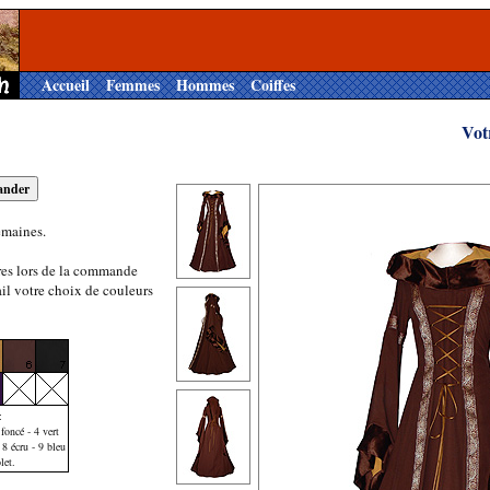
Accueil
Femmes
Hommes
Coiffes
Vot
emaines.
res lors de la commande
il votre choix de couleurs
:
foncé - 4 vert
 8 écru - 9 bleu
let.