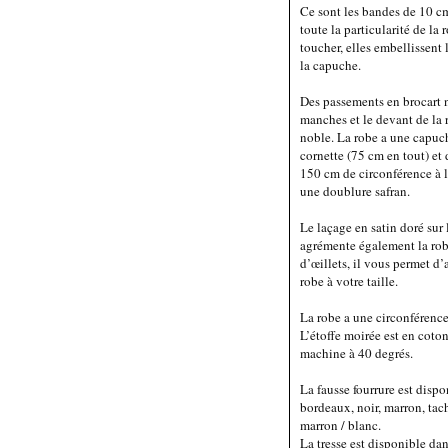
Ce sont les bandes de 10 cm
toute la particularité de la
toucher, elles embellissent
la capuche.
Des passements en brocart n
manches et le devant de la 
noble. La robe a une capuc
cornette (75 cm en tout) et
150 cm de circonférence à l
une doublure safran.
Le laçage en satin doré sur 
agrémente également la rob
d’œillets, il vous permet d’
robe à votre taille.
La robe a une circonférence 
L’étoffe moirée est en coton
machine à 40 degrés.
La fausse fourrure est dispo
bordeaux, noir, marron, tac
marron / blanc.
La tresse est disponible dans