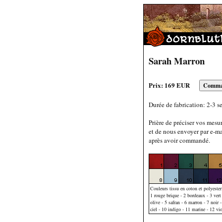
Sarah Marron
Prix: 169 EUR
Durée de fabrication: 2-3 s
Prière de préciser vos mesu
et de nous envoyer par e-ma
après avoir commandé.
Couleurs tissu en coton et polyester
1 rouge brique - 2 bordeaux - 3 vert 
olive - 5 safran - 6 marron - 7 noir -
ciel - 10 indigo - 11 marine - 12 vio