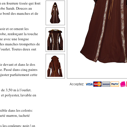
 en fourrure tissée qui font
 robe Sarah. Douces au
 le bord des manches et de
oir et or ornent les
robe, renforçant la touche
he avec une longue
 des manches trompettes de
’ourlet. Toutes deux ont
le devant et dans le dos
e. Passé dans cinq paires
ajuster parfaitement cette
de 3,50 m à l’ourlet.
 et polyester, lavable en
nible dans les coloris:
heté marron, tacheté
 les couleurs: noir / or,