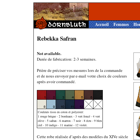
Accueil
Femmes
Ho
Rebekka Safran
Not available.
Durée de fabrication: 2-3 semaines.
Prière de préciser vos mesures lors de la commande
et de nous envoyer par e-mail votre choix de couleurs
après avoir commandé.
Couleurs tissu en coton et polyester:
1 rouge brique - 2 bordeaux - 3 vert foncé - 4 vert
olive - 5 safran - 6 marron - 7 noir - 8 écru - 9 bleu
ciel - 10 indigo - 11 marine - 12 violet.
Cette robe réalisée d’après des modèles du XIVe siècle