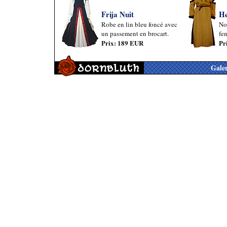
Frija Nuit
He
Robe en lin bleu foncé avec
No
un passement en brocart.
fen
Prix: 189 EUR
Pr
Galer