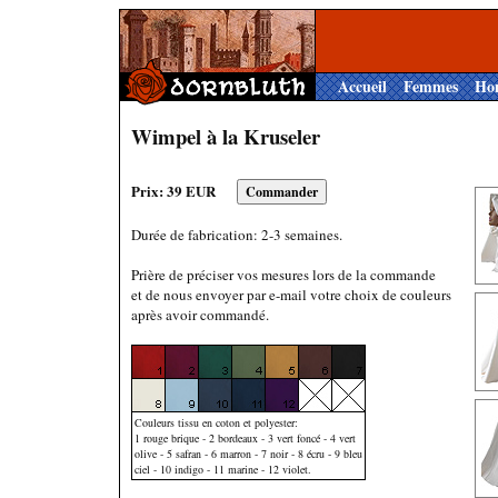
Accueil
Femmes
Ho
Wimpel à la Kruseler
Prix: 39 EUR
Durée de fabrication: 2-3 semaines.
Prière de préciser vos mesures lors de la commande
et de nous envoyer par e-mail votre choix de couleurs
après avoir commandé.
Couleurs tissu en coton et polyester:
1 rouge brique - 2 bordeaux - 3 vert foncé - 4 vert
olive - 5 safran - 6 marron - 7 noir - 8 écru - 9 bleu
ciel - 10 indigo - 11 marine - 12 violet.