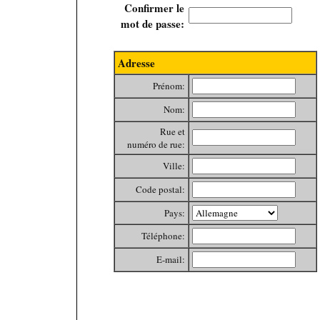
Confirmer le
mot de passe:
Adresse
Prénom:
Nom:
Rue et
numéro de rue:
Ville:
Code postal:
Pays:
Téléphone:
E-mail: